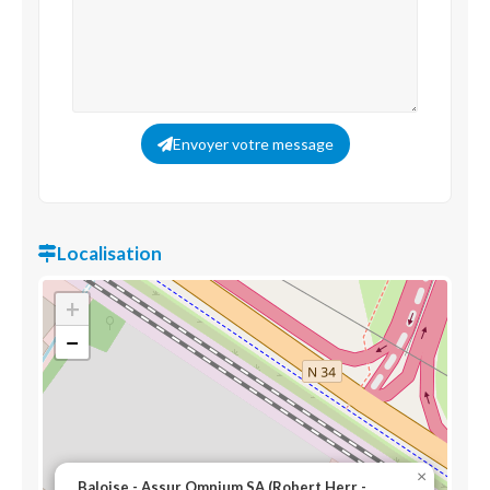
Envoyer votre message
Localisation
+
−
×
Baloise - Assur Omnium SA (Robert Herr -