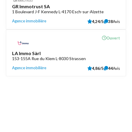
GR Immotrust SA
1 Boulevard J-F Kennedy L-4170 Esch-sur-Alzette
Agence immobilière
4,24/5
38
Avis
Ouvert
LA Immo Sàrl
153-155A Rue du Kiem L-8030 Strassen
Agence immobilière
4,86/5
44
Avis
Découvrez aussi
Maison.lu
Liens utiles