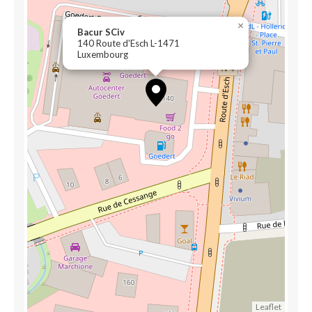
×
Bacur SCiv
140 Route d'Esch L-1471
Luxembourg
Leaflet