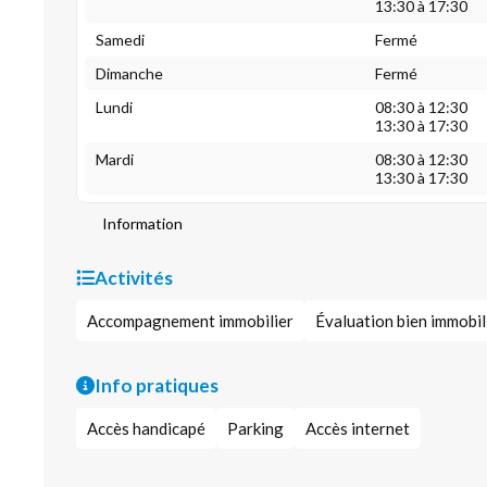
13:30 à 17:30
Samedi
Fermé
Dimanche
Fermé
Lundi
08:30 à 12:30
13:30 à 17:30
Mardi
08:30 à 12:30
13:30 à 17:30
Information
Activités
Accompagnement immobilier
Évaluation bien immobil
Info pratiques
Accès handicapé
Parking
Accès internet