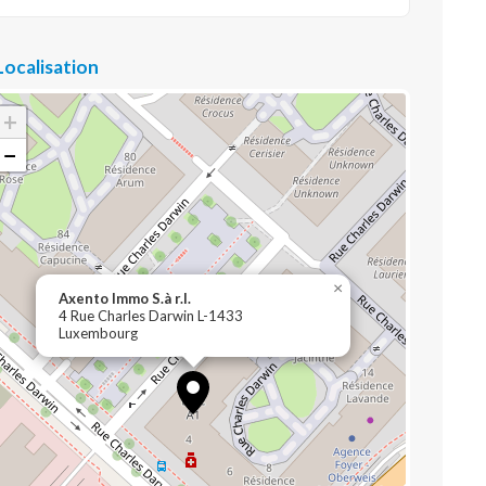
Localisation
+
−
×
Axento Immo S.à r.l.
4 Rue Charles Darwin L-1433
Luxembourg