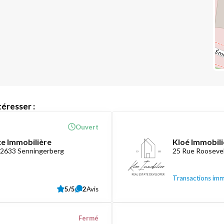
éresser :
Ouvert
ce Immobilière
Kloé Immobili
-2633 Senningerberg
25 Rue Roosevel
Transactions imm
5/5
2
Avis
Fermé