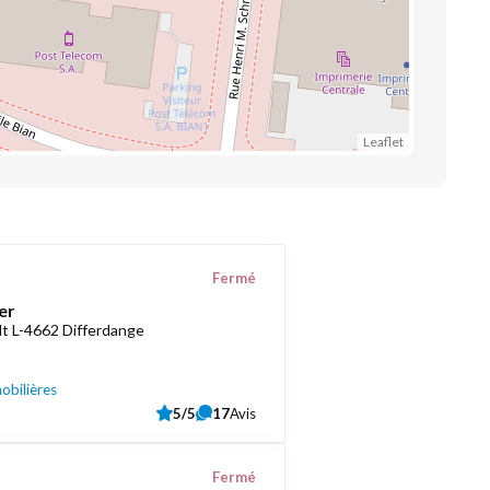
Leaflet
Fermé
er
t L-4662 Differdange
obilières
5/5
17
Avis
Fermé