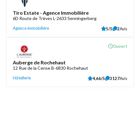
Tiro Estate - Agence Immobilière
6D Route de Trèves L-2633 Senningerberg
Agence immobilière
5/5
2
Avis
Ouvert
Auberge de Rochehaut
12 Rue de la Cense B-6830 Rochehaut
Hôtellerie
4,66/5
3127
Avis
Découvrez aussi
Maison.lu
Liens utiles