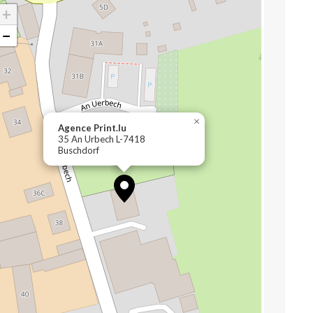
+
−
×
Agence Print.lu
35 An Urbech L-7418
Buschdorf