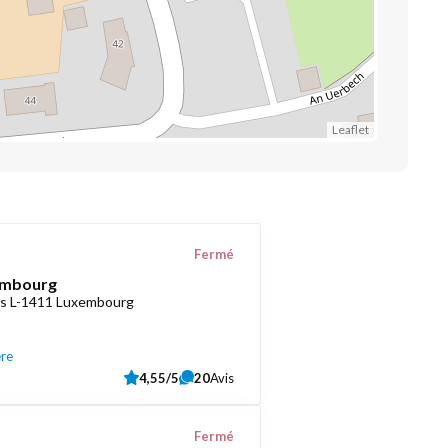
Leaflet
Fermé
embourg
as L-1411 Luxembourg
ère
4,55/5
20
Avis
Fermé