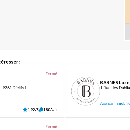
éresser :
Fermé
BARNES Lux
L-9261 Diekirch
1 Rue des Dahli
Agence immobili
4,92/5
180
Avis
Fermé