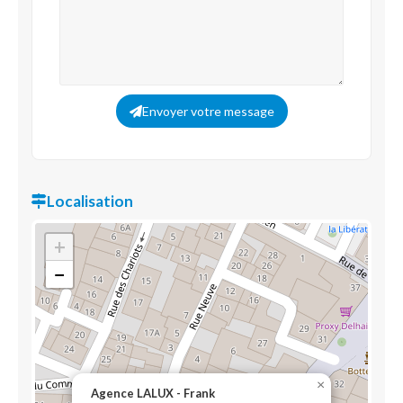
Envoyer votre message
Localisation
+
−
×
Agence LALUX - Frank