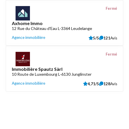
Fermé
Axhome Immo
12 Rue du Château d'Eau L-3364 Leudelange
Agence immobilière
5/5
121
Avis
Fermé
Immobilière Spautz Sàrl
10 Route de Luxembourg L-6130 Junglinster
Agence immobilière
4,71/5
128
Avis
Découvrez aussi
Maison.lu