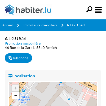
Accueil
Promoteurs immobiliers
A L G U Sàrl
A L G U Sàrl
Promotion immobilière
46 Rue de la Gare L-5540 Remich
Téléphone
Localisation
+
−