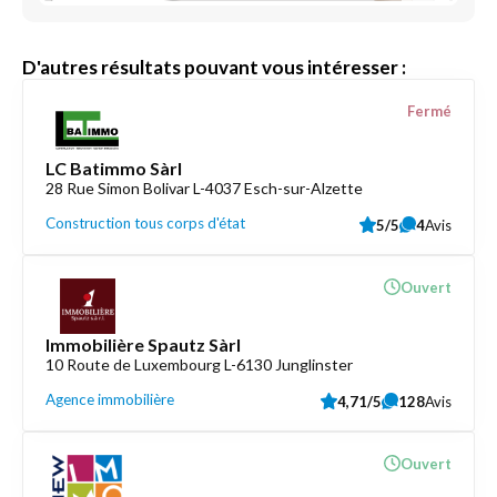
D'autres résultats pouvant vous intéresser :
Fermé
LC Batimmo Sàrl
28 Rue Simon Bolivar L-4037 Esch-sur-Alzette
Construction tous corps d'état
5/5
4
Avis
Ouvert
Immobilière Spautz Sàrl
10 Route de Luxembourg L-6130 Junglinster
Agence immobilière
4,71/5
128
Avis
Ouvert