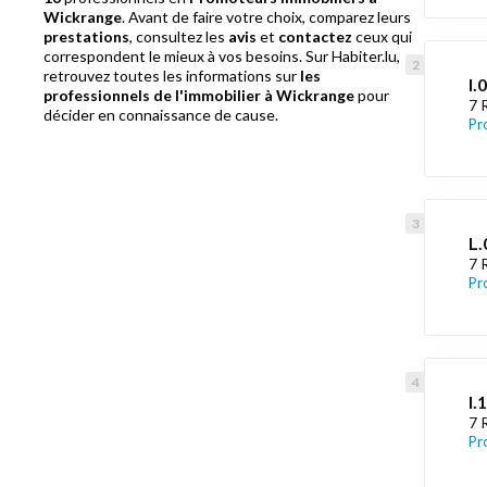
Wickrange
. Avant de faire votre choix, comparez leurs
prestations
, consultez les
avis
et
contactez
ceux qui
correspondent le mieux à vos besoins. Sur Habiter.lu,
retrouvez toutes les informations sur
les
I.
professionnels de l'immobilier à Wickrange
pour
7 
décider en connaissance de cause.
Pr
L.
7 
Pr
I.
7 
Pr