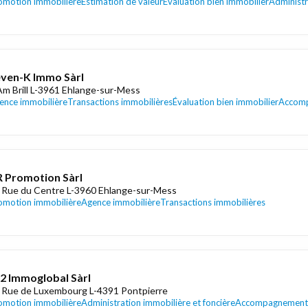
omotion immobilière
Estimation de valeur
Évaluation bien immobilier
Administr
ven-K Immo Sàrl
Am Brill L-3961 Ehlange-sur-Mess
ence immobilière
Transactions immobilières
Évaluation bien immobilier
Accomp
 Promotion Sàrl
 Rue du Centre L-3960 Ehlange-sur-Mess
omotion immobilière
Agence immobilière
Transactions immobilières
02 Immoglobal Sàrl
 Rue de Luxembourg L-4391 Pontpierre
omotion immobilière
Administration immobilière et foncière
Accompagnement 