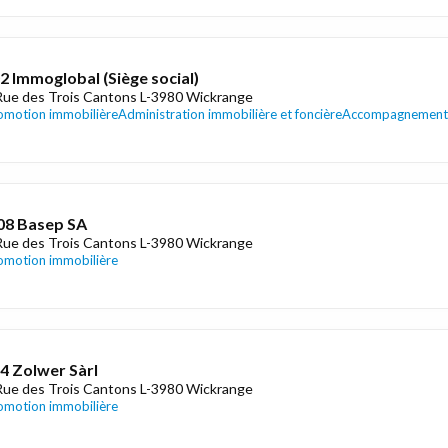
02 Immoglobal (Siège social)
Rue des Trois Cantons L-3980 Wickrange
omotion immobilière
Administration immobilière et foncière
Accompagnement 
08 Basep SA
Rue des Trois Cantons L-3980 Wickrange
omotion immobilière
14 Zolwer Sàrl
Rue des Trois Cantons L-3980 Wickrange
omotion immobilière