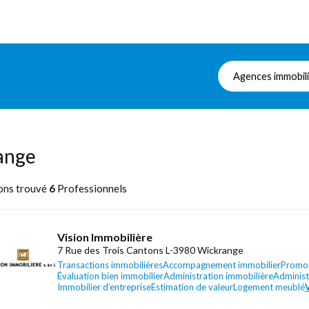
Agences immobil
ange
ons trouvé
6
Professionnels
Vision Immobilière
7 Rue des Trois Cantons L-3980 Wickrange
Transactions immobilières
Accompagnement immobilier
Promot
Évaluation bien immobilier
Administration immobilière
Administ
Immobilier d’entreprise
Estimation de valeur
Logement meublé
V