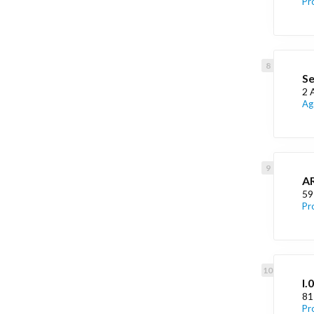
Pr
Se
2 
Ag
AR
59
Pr
I.
81
Pr