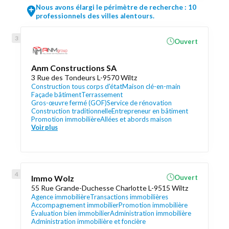
Nous avons élargi le périmètre de recherche : 10
professionnels des villes alentours.
Ouvert
Anm Constructions SA
3 Rue des Tondeurs L-9570 Wiltz
Construction tous corps d'état
Maison clé-en-main
Façade bâtiment
Terrassement
Gros-œuvre fermé (GOF)
Service de rénovation
Construction traditionnelle
Entrepreneur en bâtiment
Promotion immobilière
Allées et abords maison
Voir plus
Immo Wolz
Ouvert
55 Rue Grande-Duchesse Charlotte L-9515 Wiltz
Agence immobilière
Transactions immobilières
Accompagnement immobilier
Promotion immobilière
Évaluation bien immobilier
Administration immobilière
Administration immobilière et foncière