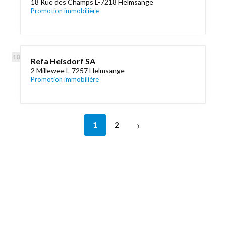
18 Rue des Champs L-7218 Helmsange
Promotion immobilière
Refa Heisdorf SA
2 Millewee L-7257 Helmsange
Promotion immobilière
›
1
2
Découvrez aussi
Maison.lu