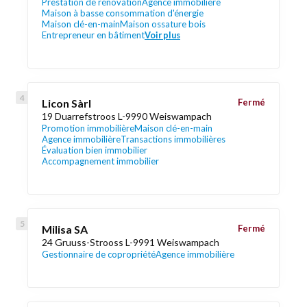
Prestation de rénovation
Agence immobilière
Maison à basse consommation d'énergie
Maison clé-en-main
Maison ossature bois
Entrepreneur en bâtiment
Voir plus
Licon Sàrl
Fermé
19 Duarrefstroos L-9990 Weiswampach
Promotion immobilière
Maison clé-en-main
Agence immobilière
Transactions immobilières
Évaluation bien immobilier
Accompagnement immobilier
Milisa SA
Fermé
24 Gruuss-Strooss L-9991 Weiswampach
Gestionnaire de copropriété
Agence immobilière